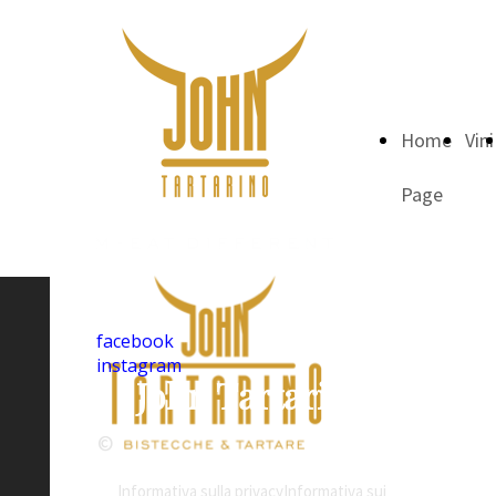
Home
Vini
Page
facebook
instagram
John Tartarino
©
Informativa sulla privacy
Informativa sui