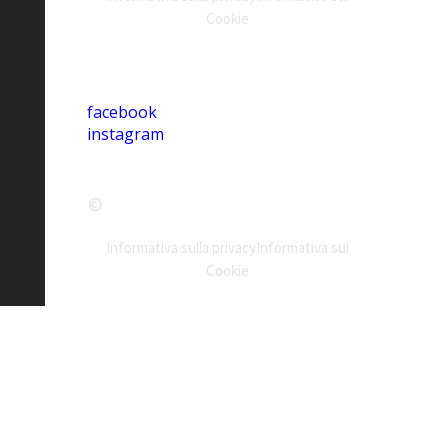
Cookie
facebook
instagram
John Tartarino
©
Informativa sulla privacy
Informativa sui
Cookie